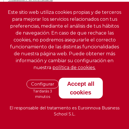
Master en Gestión Sanitaria + Titulación Universitaria
Este sitio web utiliza cookies propias y de terceros
Master en Mobile Elearning + Titulación Universitaria
para mejorar los servicios relacionados con tus
Master Formador de Formadores para Profesorado en la
preferencias, mediante el análisis de tus hábitos
Rama Sanitaria + Titulación Universitaria
de navegación. En caso de que rechace las
Master Europeo en Educación Ambiental
cookies, no podremos asegurarle el correcto
Master en Responsabilidad Social Corporativa
funcionamiento de las distintas funcionalidades
Master en Auditoría, Gestión y Consultoría de Sistemas de
de nuestra página web. Puede obtener más
Calidad y Excelencia + Titulación Universitaria
información y cambiar su configuración en
Master MBA en Dirección y Gestión de Clínicas de
nuestra
política de cookies.
Podología
Master en Marketing Digital & Customer Experience +
Titulación Universitaria
Accept all
Configurar
Master E-commerce Analyst Specialist: Experto en
Tardarás 3
cookies
Analítica para Comercio Electrónico + Titulación
minutos
Universitaria
El responsable del tratamiento es Euroinnova Business
Master MBA en Dirección y Gestión de Clínicas de
School S.L.
Oftalmología + Titulación Universitaria
Master MBA en Dirección y Gestión de Clínicas de