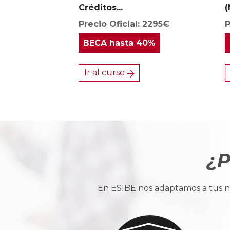
Créditos...
(
Precio Oficial: 2295€
P
BECA
hasta 40%
Ir al curso
¿P
En ESIBE nos adaptamos a tus ne