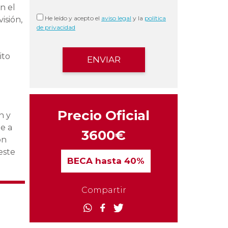
n el
He leído y acepto el
aviso legal
y la
política
isión,
de privacidad
ito
Precio Oficial
n y
e a
3600€
ón
este
BECA
hasta 40%
Compartir