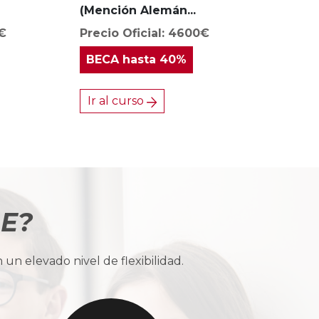
(Mención Alemán...
0€
Precio Oficial: 4600€
BECA
hasta 40%
Ir al curso
BE?
n elevado nivel de flexibilidad.