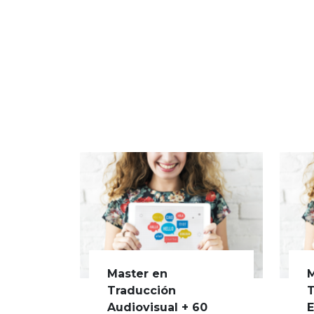
Master en
M
Traducción
T
Audiovisual + 60
E