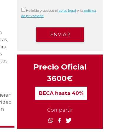
He leído y acepto el
aviso legal
y la
política
de privacidad
a
cas,
ra.
s
ctos
Precio Oficial
3600€
BECA
hasta 40%
ieran
vídeo
en
Compartir