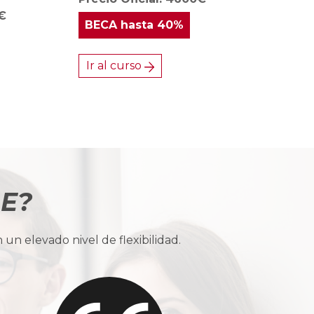
0€
BECA
hasta 40%
Ir al curso
BE?
n elevado nivel de flexibilidad.