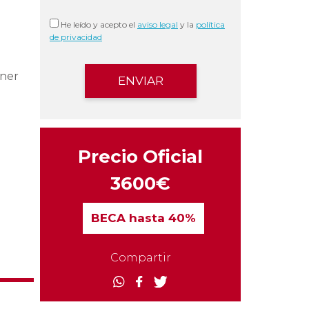
He leído y acepto el
aviso legal
y la
política
de privacidad
ener
Precio Oficial
3600€
BECA
hasta 40%
Compartir