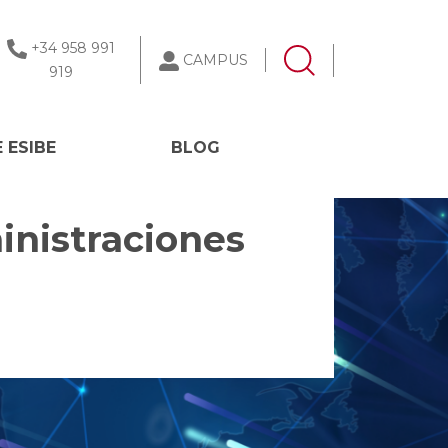
+34 958 991
CAMPUS
919
 ESIBE
BLOG
inistraciones