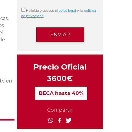
He leído y acepto el
aviso legal
y la
política
de privacidad
cas,
os
el
 de
Precio Oficial
3600€
nte en
BECA
hasta 40%
Compartir