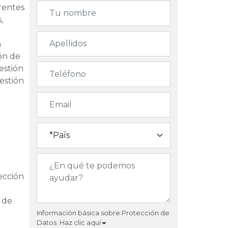
erentes
,
a
ión de
estión
estión
ección
y de
Información básica sobre Protección de
Datos.
Haz clic aquí