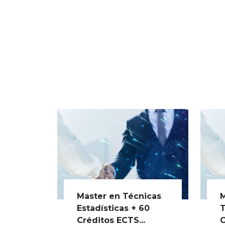
Master en Técnicas
M
Estadísticas + 60
T
Créditos ECTS...
C