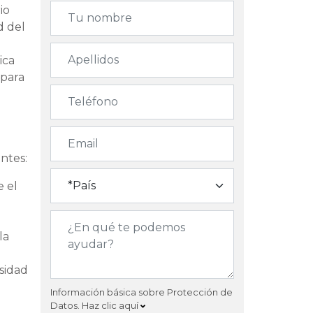
io
d del
ica
 para
ntes:
e el
la
sidad
Información básica sobre Protección de
Datos.
Haz clic aquí