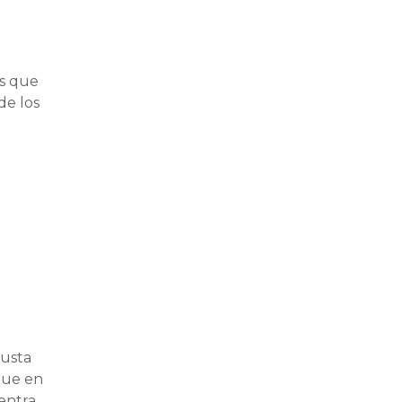
as que
de los
justa
 que en
uentra