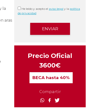
y la
He leído y acepto el
aviso legal
y la
política
de privacidad
en aras
e
Precio Oficial
e
3600€
BECA
hasta 40%
Compartir