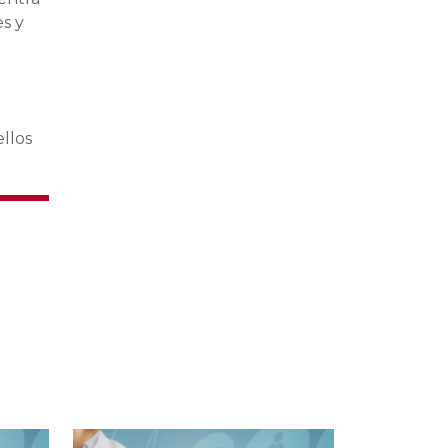
s y
ellos