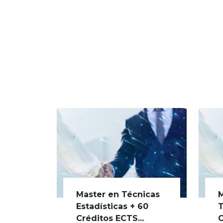
Master en Técnicas
M
Estadísticas + 60
T
Créditos ECTS...
C