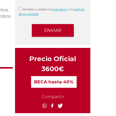
He leído y acepto el
aviso legal
y la
política
ntos,
de privacidad
ístico
Precio Oficial
3600€
BECA
hasta 40%
Compartir