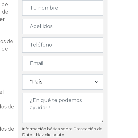
s de
y de
er
vos de
n de
el
los de
los de
Información básica sobre Protección de
Datos.
Haz clic aquí