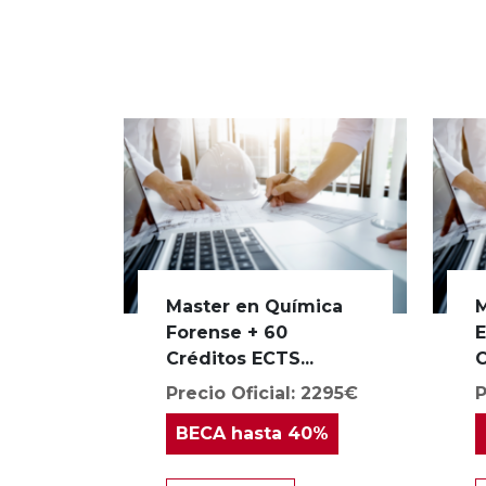
Master en Química
M
Forense + 60
E
Créditos ECTS...
C
Precio Oficial: 2295€
P
BECA
hasta 40%