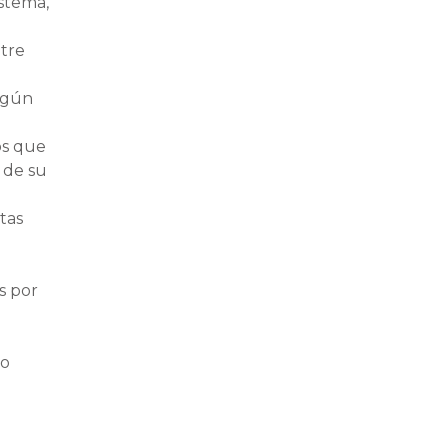
istema,
ntre
según
os que
 de su
tas
s por
 o