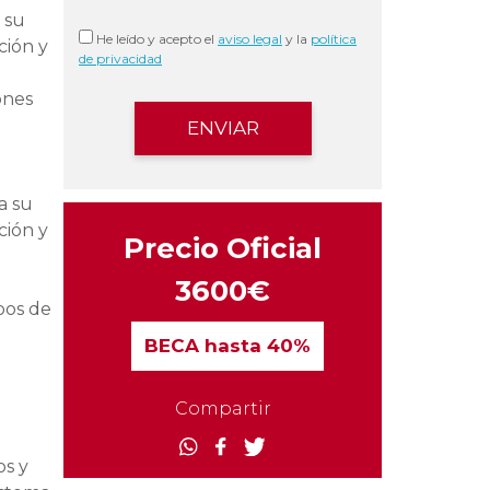
 su
He leído y acepto el
aviso legal
y la
política
ción y
de privacidad
ones
a su
ción y
Precio Oficial
3600€
ipos de
BECA
hasta 40%
Compartir
os y