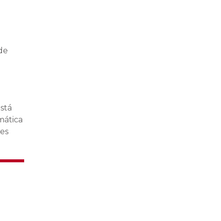
de
stá
mática
nes