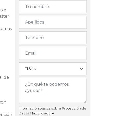
s e
aster
 temas
al de
 con
Información básica sobre Protección de
Datos.
Haz clic aquí
ención