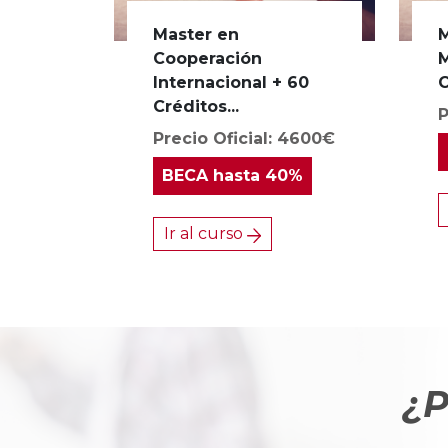
Master en
M
Cooperación
M
Internacional + 60
C
Créditos...
P
Precio Oficial: 4600€
BECA
hasta 40%
Ir al curso
¿P