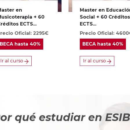
aster en
Master en Educació
usicoterapia + 60
Social + 60 Crédito
réditos ECTS...
ECTS...
recio Oficial: 2295€
Precio Oficial: 460
BECA
hasta 40%
BECA
hasta 40%
Ir al curso
Ir al curso
or qué estudiar en ESI