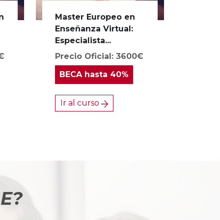
n
Master Europeo en
s
Enseñanza Virtual:
Especialista...
0€
Precio Oficial: 3600€
BECA
hasta 40%
Ir al curso
BE?