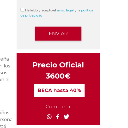
He leído y acepto el
aviso legal
y la
política
de privacidad
seña
Precio Oficial
n los
 sus
3600€
on el
BECA
hasta 40%
Compartir
iños
ersona
sté