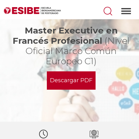
Master Executive en
Francés Profesional
(Nivel
Oficial Marco Común
Europeo C1)
Descargar PDF