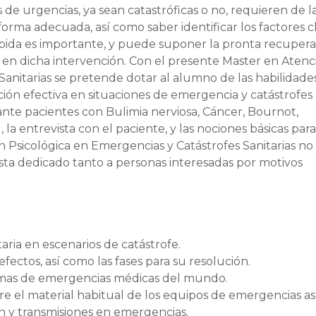
s de urgencias, ya sean catastróficas o no, requieren de l
forma adecuada, así como saber identificar los factores c
rápida es importante, y puede suponer la pronta recuper
s en dicha intervención. Con el presente Master en Atenc
Sanitarias se pretende dotar al alumno de las habilidade
ción efectiva en situaciones de emergencia y catástrofes
ante pacientes con Bulimia nerviosa, Cáncer, Bournot,
l, la entrevista con el paciente, y las nociones básicas par
n Psicológica en Emergencias y Catástrofes Sanitarias no
esta dedicado tanto a personas interesadas por motivos
taria en escenarios de catástrofe.
efectos, así como las fases para su resolución.
stemas de emergencias médicas del mundo.
e el material habitual de los equipos de emergencias as
n y transmisiones en emergencias.