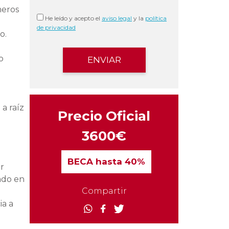
meros
He leído y acepto el
aviso legal
y la
política
de privacidad
o.
o
 a raíz
Precio Oficial
3600€
BECA
hasta 40%
r
ado en
Compartir
ia a