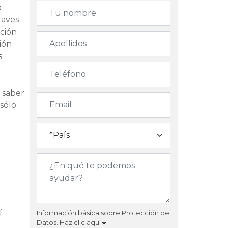
a
laves
ación
ión
s
a saber
 sólo
í
Información básica sobre Protección de
Datos.
Haz clic aquí