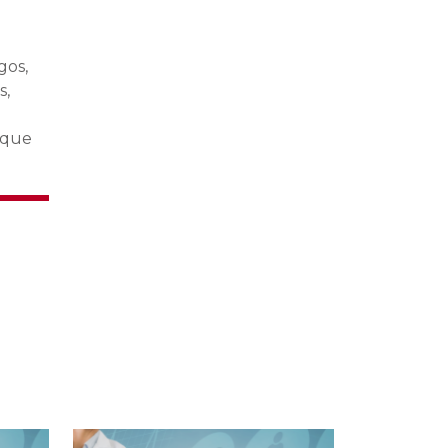
gos,
s,
l que