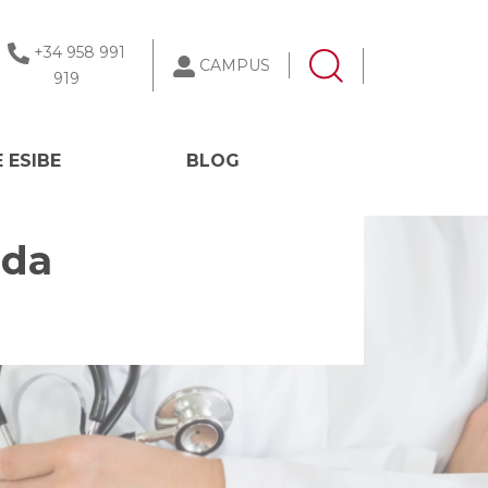
+34 958 991
CAMPUS
919
 ESIBE
BLOG
ada