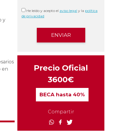
He leído y acepto el
aviso legal
y la
política
de privacidad
o y
sarios
Precio Oficial
o en
3600€
BECA
hasta 40%
Compartir