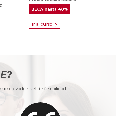
0€
BECA
hasta 40%
Ir al curso
BE?
n elevado nivel de flexibilidad.