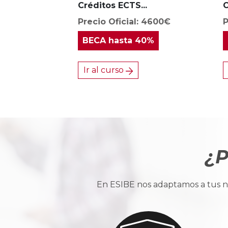
Créditos ECTS...
C
Precio Oficial: 4600€
P
BECA
hasta 40%
Ir al curso
¿P
En ESIBE nos adaptamos a tus ne