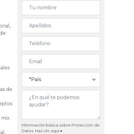
onal,
 de
nales
cas de
ceptos
 mix.
Información básica sobre Protección de
Datos.
Haz clic aquí
al,