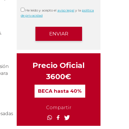
He leído y acepto el
aviso legal
y la
política
de privacidad
.
Precio Oficial
sión
para
3600€
BECA
hasta 40%
Compartir
esadas