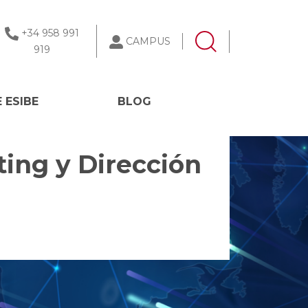
+34 958 991
CAMPUS
919
 ESIBE
BLOG
ing y Dirección