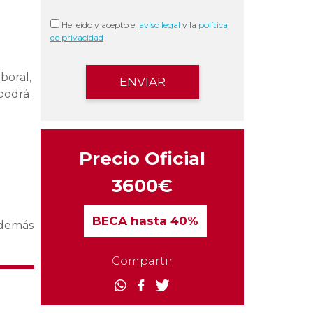
He leído y acepto el
aviso legal
y la
política
de privacidad
boral,
 podrá
Precio Oficial
3600€
BECA
hasta 40%
Además
Compartir