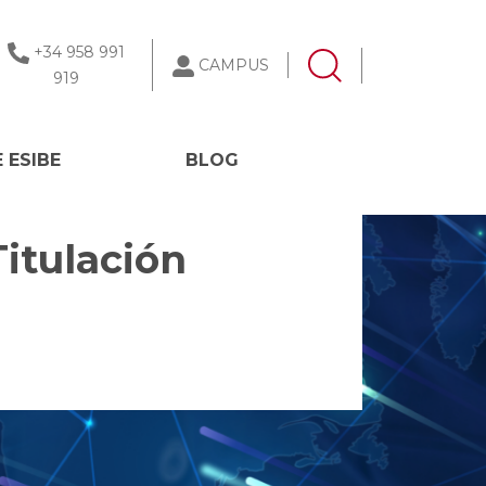
+34 958 991
CAMPUS
919
 ESIBE
BLOG
Titulación