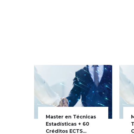
Master en Técnicas
M
Estadísticas + 60
T
Créditos ECTS...
C