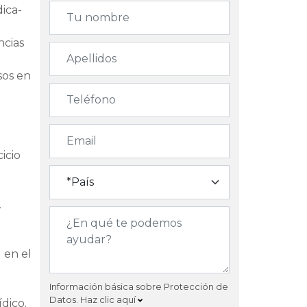
dica-
ncias
sos en
icio
.
 en el
Información básica sobre Protección de
Datos.
Haz clic aquí
dico.