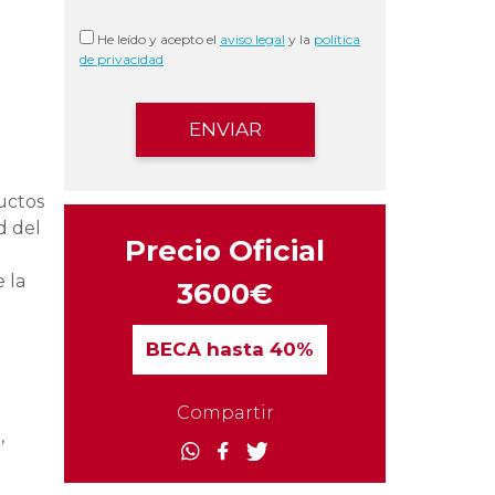
He leído y acepto el
aviso legal
y la
política
de privacidad
uctos
d del
Precio Oficial
 la
3600€
BECA
hasta 40%
Compartir
,