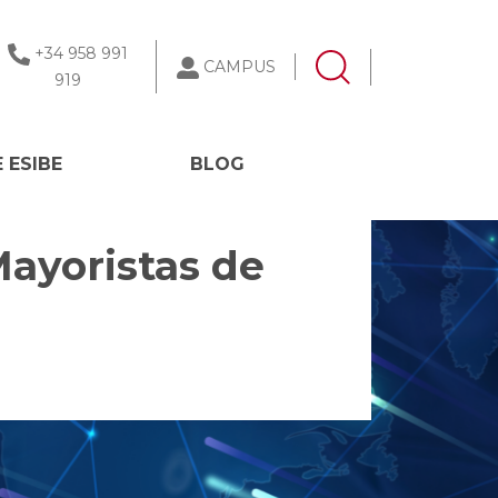
+34 958 991
CAMPUS
919
 ESIBE
BLOG
ayoristas de