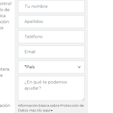
ontrol
do de
ica
ación
os
etera.
de
zación
Información básica sobre Protección de
Datos.
Haz clic aquí