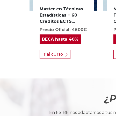
Master en Técnicas
M
Estadísticas + 60
T
Créditos ECTS...
C
Precio Oficial: 4600€
P
BECA
hasta 40%
Ir al curso
¿P
En ESIBE nos adaptamos a tus ne