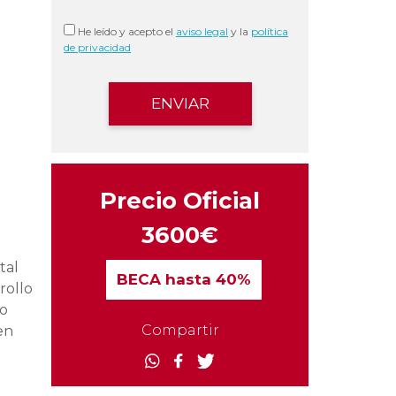
He leído y acepto el
aviso legal
y la
política
de privacidad
.
Precio Oficial
3600€
tal
BECA
hasta 40%
rollo
mo
Compartir
en