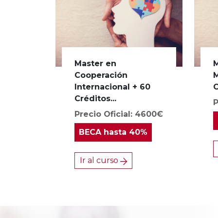
Master en
M
Cooperación
M
Internacional + 60
C
Créditos...
P
Precio Oficial: 4600€
BECA
hasta 40%
Ir al curso