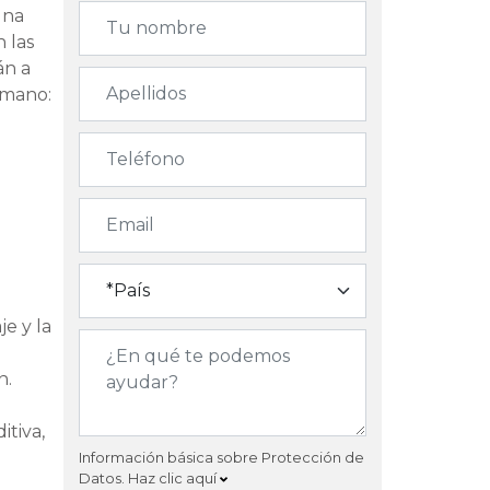
una
n las
án a
umano:
je y la
n.
itiva,
Información básica sobre Protección de
Datos.
Haz clic aquí