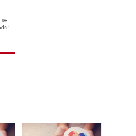
 se
nder