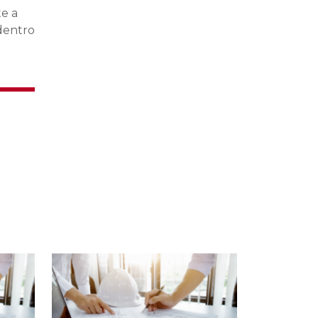
te a
 dentro