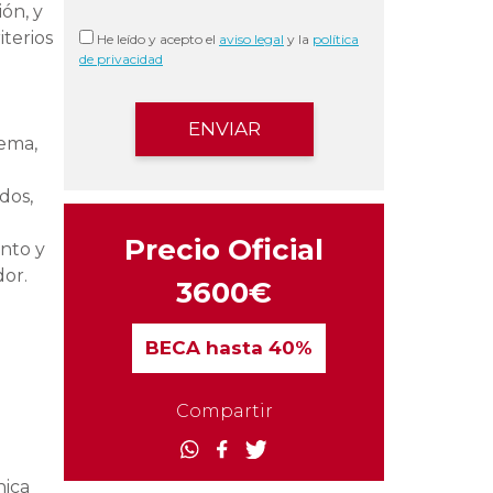
ón, y
iterios
He leído y acepto el
aviso legal
y la
política
de privacidad
tema,
dos,
Precio Oficial
unto y
dor.
3600€
BECA
hasta 40%
Compartir
nica