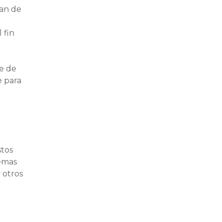
van de
 fin
je de
e para
stos
temas
y otros