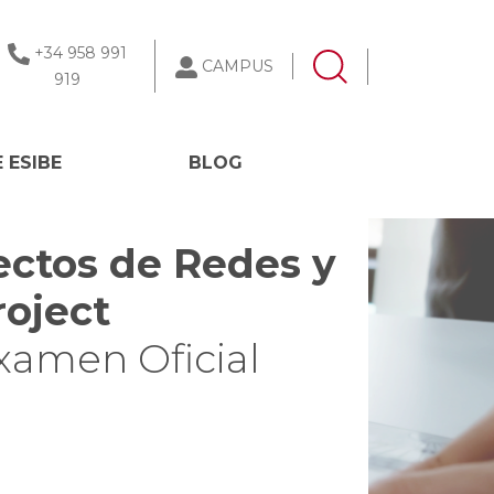
+34 958 991
CAMPUS
919
 ESIBE
BLOG
ectos de Redes y
roject
xamen Oficial