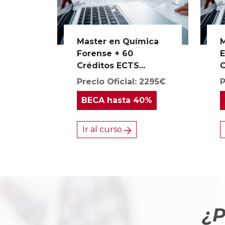
Master en Química
M
Forense + 60
E
Créditos ECTS...
C
Precio Oficial: 2295€
P
BECA
hasta 40%
Ir al curso
¿P