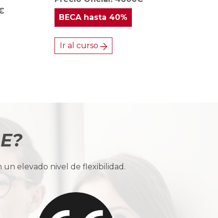
0€
BECA
hasta 40%
Ir al curso
BE?
n elevado nivel de flexibilidad.