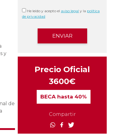
He leído y acepto el
aviso legal
y la
política
de privacidad
a
s y
Precio Oficial
3600€
BECA
hasta 40%
nal de
a
Compartir