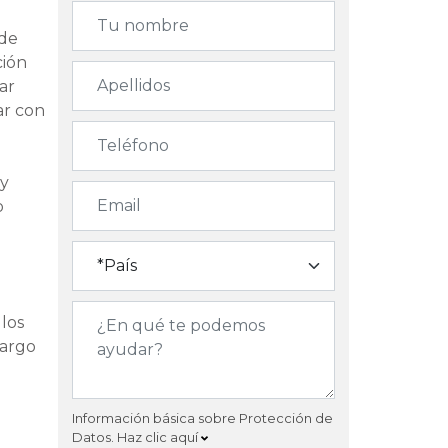
 de
ción
ar
ar con
o
 y
o
 los
largo
Información básica sobre Protección de
Datos.
Haz clic aquí