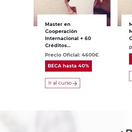
Master en
M
Cooperación
M
Internacional + 60
C
Créditos...
P
Precio Oficial: 4600€
BECA
hasta 40%
Ir al curso