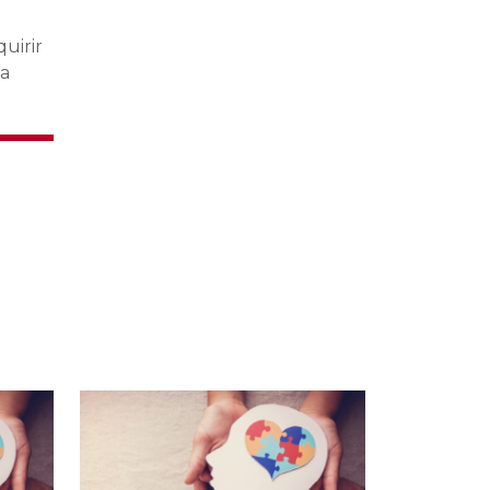
uirir
la