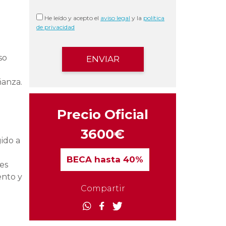
He leído y acepto el
aviso legal
y la
política
de privacidad
so
ñanza.
Precio Oficial
3600€
ido a
BECA
hasta 40%
es
ento y
Compartir