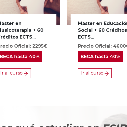
aster en
Master en Educació
usicoterapia + 60
Social + 60 Crédito
réditos ECTS...
ECTS...
recio Oficial: 2295€
Precio Oficial: 460
BECA
hasta 40%
BECA
hasta 40%
Ir al curso
Ir al curso