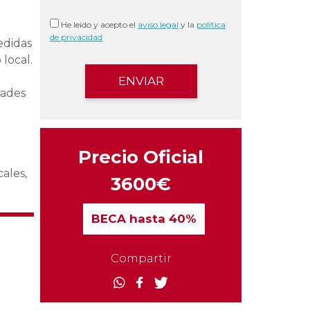
He leído y acepto el
aviso legal
y la
política
de privacidad
edidas
local.
dades
Precio Oficial
ales,
3600€
BECA
hasta 40%
Compartir