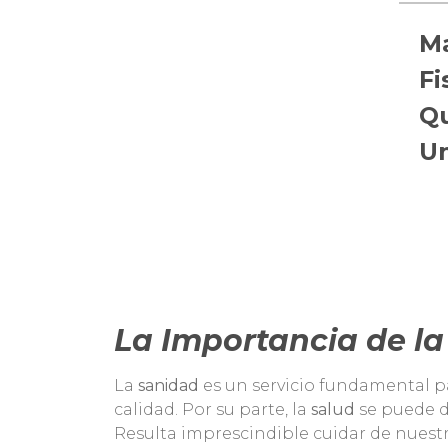
Ma
Fi
Qu
Un
La Importancia de la
La
sanidad
es un servicio fundamental pa
calidad. Por su parte, la
salud
se puede d
Resulta imprescindible cuidar de nuestra