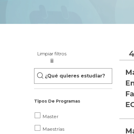
4
Limpiar filtros
Key
Ma
En
Fa
Tipos De Programas
E
Master
Maestrías
Ma