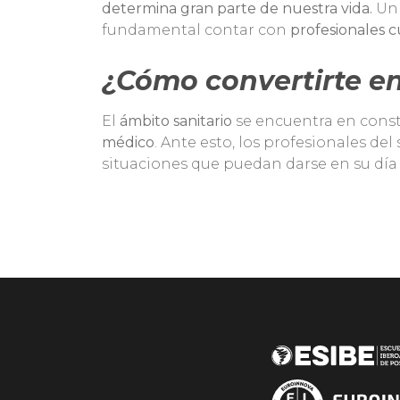
determina gran parte de nuestra vida.
Un 
fundamental contar con
profesionales c
¿Cómo convertirte en
El
ámbito sanitario
se encuentra en const
médico
. Ante esto, los profesionales d
situaciones que puedan darse en su día a