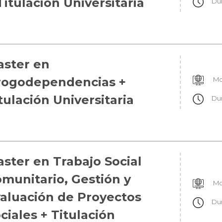
Titulación Universitaria
Du
ster en
rogodependencias +
Mo
tulación Universitaria
Du
ster en Trabajo Social
munitario, Gestión y
Mo
aluación de Proyectos
Du
ciales + Titulación