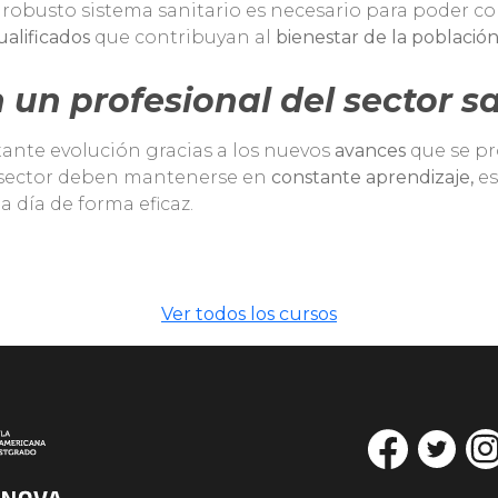
robusto sistema sanitario es necesario para poder cons
ualificados
que contribuyan al
bienestar de la población
 un profesional del sector sa
ante evolución gracias a los nuevos
avances
que se pr
el sector deben mantenerse en
constante aprendizaje,
es
 día de forma eficaz.
Ver todos los cursos