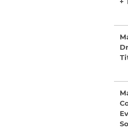
+ 
Ma
D
Ti
Ma
Co
Ev
So