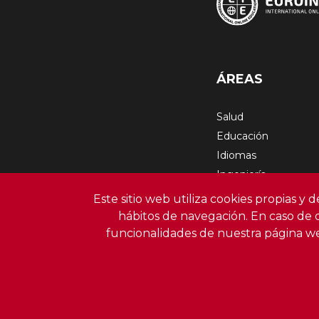
ÁREAS
Salud
Educación
Idiomas
Ingeniería
Empresa
Este sitio web utiliza cookies propias y 
Artes Gráficas
hábitos de navegación. En caso de 
Medioambiente
funcionalidades de nuestra página w
Derecho
Polític