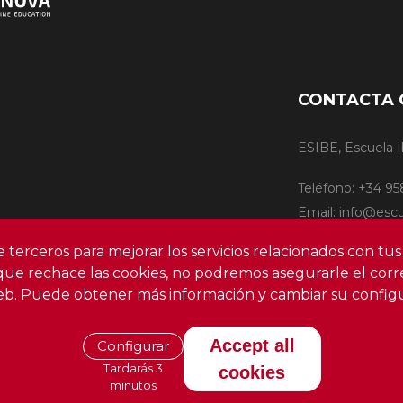
CONTACTA 
ESIBE, Escuela 
Teléfono: +34 95
Email: info@esc
de terceros para mejorar los servicios relacionados con tus
que rechace las cookies, no podremos asegurarle el corre
eb. Puede obtener más información y cambiar su config
Accept all
Configurar
Tardarás 3
cookies
a de Privacidad
Aviso Legal
Política de Cookies
Mapa d
minutos