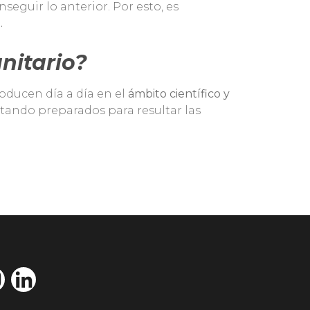
eguir lo anterior. Por esto, es
.
nitario?
oducen día a día en el
ámbito científico y
tando preparados para resultar las