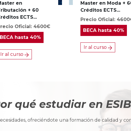
aster en
Master en Moda + 6
ributación + 60
Créditos ECTS...
réditos ECTS...
Precio Oficial: 460
recio Oficial: 4600€
BECA
hasta 40%
BECA
hasta 40%
Ir al curso
Ir al curso
or qué estudiar en ESI
cesidades, ofreciéndote una formación de calidad y con u