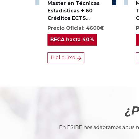
Master en Técnicas
M
Estadísticas + 60
T
Créditos ECTS...
C
Precio Oficial: 4600€
P
BECA
hasta 40%
Ir al curso
¿P
En ESIBE nos adaptamos a tus ne