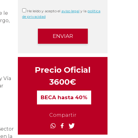
He leído y acepto el
aviso legal
y la
política
e le
de privacidad
rgo,
Precio Oficial
y Vía
3600€
ar
BECA
hasta 40%
Compartir
sector
en la