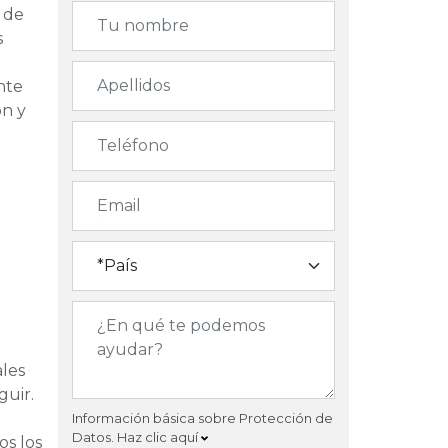
 de
s
nte
ón y
ales
guir.
Información básica sobre Protección de
Datos.
Haz clic aquí
os los