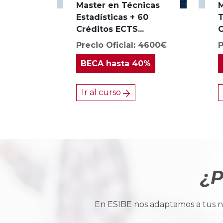
Master en Técnicas
M
Estadísticas + 60
T
Créditos ECTS...
C
Precio Oficial: 4600€
P
BECA
hasta 40%
Ir al curso
¿P
En ESIBE nos adaptamos a tus ne