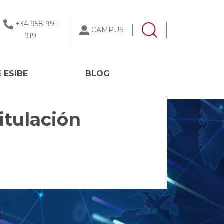
+34 958 991
CAMPUS
919
 ESIBE
BLOG
itulación