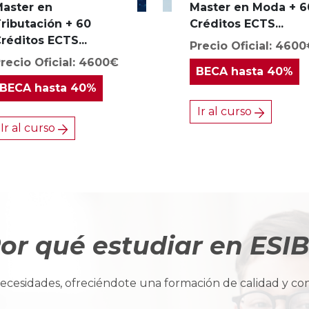
aster en
Master en Moda + 6
ributación + 60
Créditos ECTS...
réditos ECTS...
Precio Oficial: 460
recio Oficial: 4600€
BECA
hasta 40%
BECA
hasta 40%
Ir al curso
Ir al curso
or qué estudiar en ESI
cesidades, ofreciéndote una formación de calidad y con u