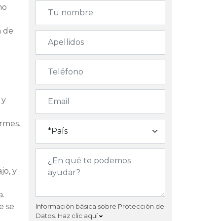
mo
n de
 y
ormes.
jo, y
a.
e se
Información básica sobre Protección de
Datos.
Haz clic aquí