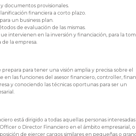
os y documentos provisionales.
anificación financiera a corto plazo.
para un business plan.
 métodos de evaluación de las mismas.
e intervienen en la inversión y financiación, para la to
a de la empresa.
 prepara para tener una visión amplia y precisa sobre el
e en las funciones del asesor financiero, controller, fina
presa y conociendo las técnicas oportunas para ser un
arial.
iero está dirigido a todas aquellas personas interesadas
fficer o Director Financiero en el ámbito empresarial, o
osición de ejercer cargos similares en pequeñas o gran