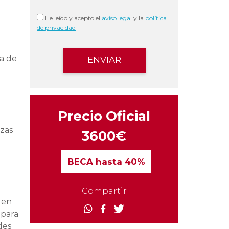
He leído y acepto el
aviso legal
y la
política
de privacidad
ma de
Precio Oficial
nzas
3600€
BECA
hasta 40%
Compartir
 en
 para
des