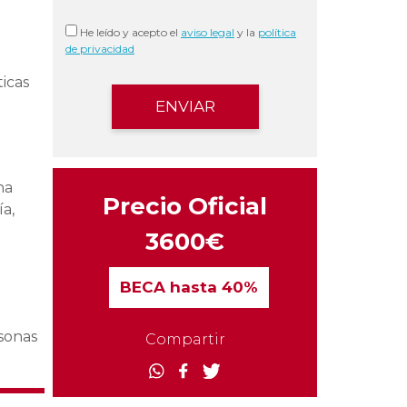
He leído y acepto el
aviso legal
y la
política
de privacidad
ticas
na
Precio Oficial
a,
3600€
BECA
hasta 40%
rsonas
Compartir