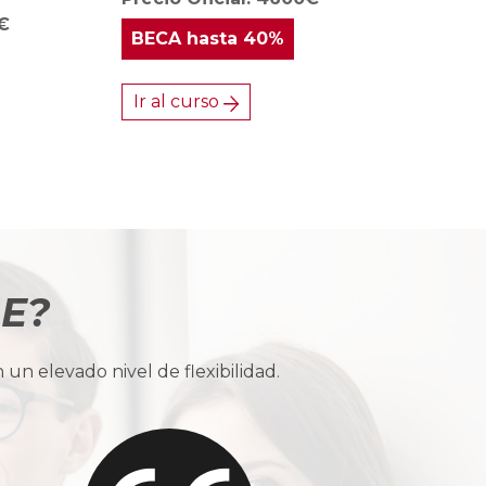
0€
BECA
hasta 40%
Ir al curso
BE?
n elevado nivel de flexibilidad.