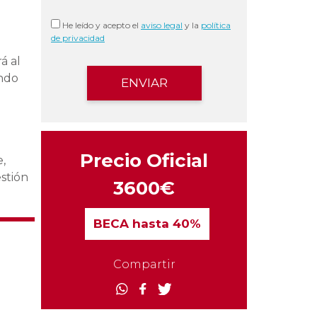
He leído y acepto el
aviso legal
y la
política
de privacidad
á al
endo
Precio Oficial
e,
stión
3600€
BECA
hasta 40%
Compartir