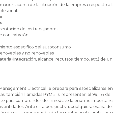
ormación acerca de la situación de la empresa respecto a l
ofesional.
ad.
al.
sentación de los trabajadores.
e contratación.
miento específico del autoconsumo.
 renovables y no renovables.
teria (integración, alcance, recursos, tiempo, etc.) de un
Management Electrical le prepara para especializarse en
s, también llamadas PYME´s, representan el 99,1 % del 
dato para comprender de inmediato la enorme importanc
tas entidades. Ante esta perspectiva, cualquiera estará de
ción de estas empresas ha de tan profesional y ambicios