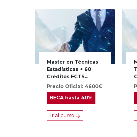
Master en Técnicas
M
Estadísticas + 60
T
Créditos ECTS...
C
Precio Oficial: 4600€
P
BECA
hasta 40%
Ir al curso