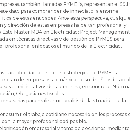
mpresas, también llamadas PYME´s, representan el 99,1
a este dato para comprender de inmediato la enorme
lítica de estas entidades. Ante esta perspectiva, cualqui
n y dirección de estas empresas ha de tan profesional y
. Este Master MBA en Electricidad: Project Management
zada en técnicas directivas y de gestión de PYMES para
l profesional enfocados al mundo de la Electricidad.
as para abordar la dirección estratégica de PYME´s.
 plan de empresa y la dinámica de su diseño y desarroll
ocesos administrativos de la empresa, en concreto: Nómina
ación; Obligaciones fiscales.
necesarias para realizar un análisis de la situación de la
r asumir el trabajo cotidiano necesario en los procesos 
o con la mayor profesionalidad posible.
 planificación empresarial y toma de decisiones, mediant