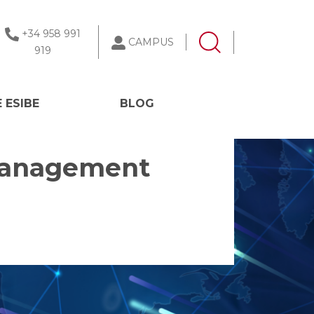
+34 958 991
CAMPUS
919
 ESIBE
BLOG
 Management