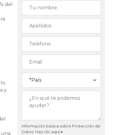
 % del
era
o..
s y
del
Información básica sobre Protección de
Datos.
Haz clic aquí
e una