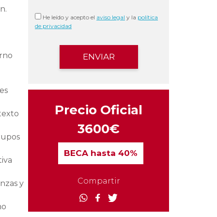
n.
He leído y acepto el
aviso legal
y la
política
de privacidad
orno
es
Precio Oficial
texto
3600€
grupos
BECA
hasta 40%
tiva
Compartir
anzas y
mo