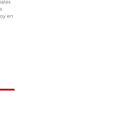
iales
s
hoy en