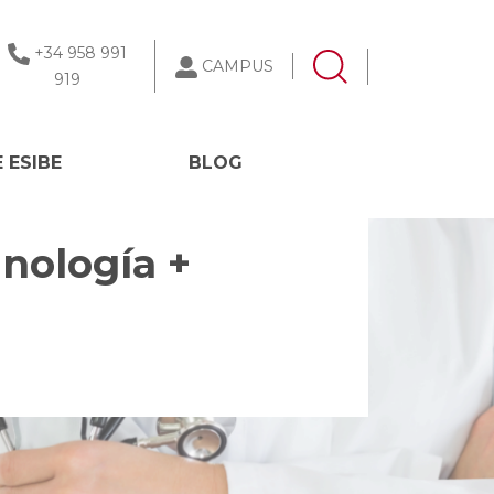
+34 958 991
CAMPUS
919
 ESIBE
BLOG
inología +