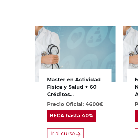
Master en Actividad
M
Física y Salud + 60
N
Créditos...
A
Precio Oficial: 4600€
P
BECA
hasta 40%
Ir al curso