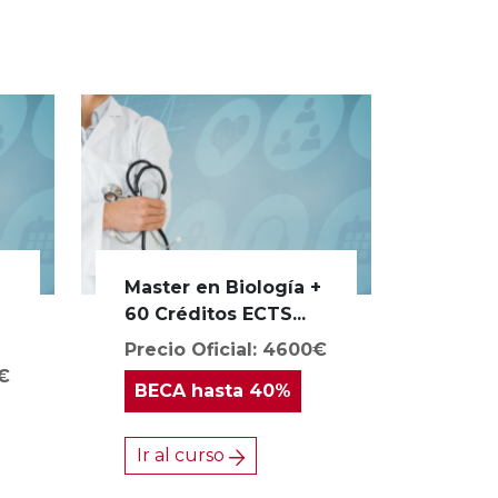
Master en Biología +
a
60 Créditos ECTS...
Precio Oficial: 4600€
0€
BECA
hasta 40%
Ir al curso