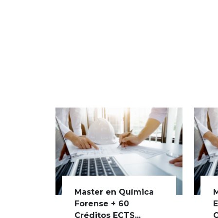
Master en Química
M
Forense + 60
E
Créditos ECTS...
C