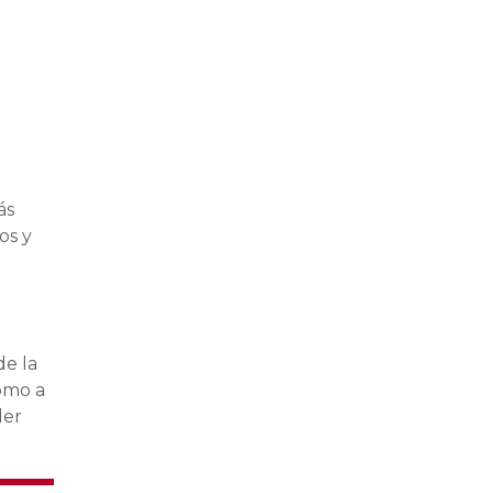
ás
os y
de la
como a
der