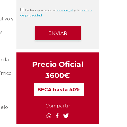
He leído y acepto el
aviso legal
y la
política
de privacidad
ativo y
os
n la
Precio Oficial
ímico.
3600€
BECA
hasta 40%
Compartir
delo