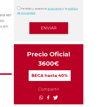
He leído y acepto el
aviso legal
y la
política
de privacidad
ara ser
os
es en
Precio Oficial
3600€
BECA
hasta 40%
Compartir