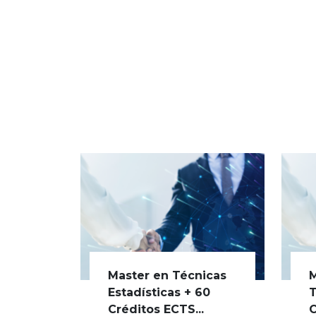
Master en Técnicas
M
Estadísticas + 60
T
Créditos ECTS...
C