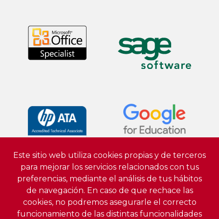
Este sitio web utiliza cookies propias y de terceros
para mejorar los servicios relacionados con tus
preferencias, mediante el análisis de tus hábitos
de navegación. En caso de que rechace las
cookies, no podremos asegurarle el correcto
funcionamiento de las distintas funcionalidades