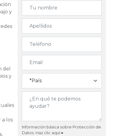
ación
ajo y
 redes
n del
ios y
tuales
 a los
Información básica sobre Protección de
Datos.
Haz clic aquí
s.