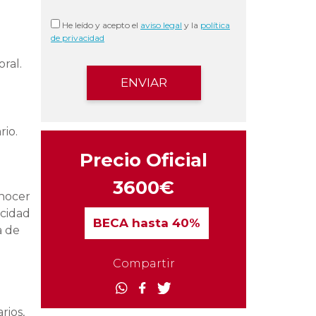
He leído y acepto el
aviso legal
y la
política
de privacidad
ral.
rio.
Precio Oficial
3600€
onocer
acidad
BECA
hasta 40%
a de
Compartir
rios,