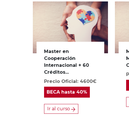
Master en
M
Cooperación
M
Internacional + 60
C
Créditos...
P
Precio Oficial: 4600€
BECA
hasta 40%
Ir al curso