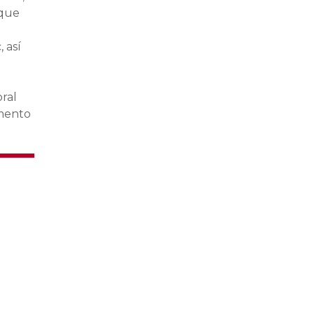
 que
 así
ral
omento