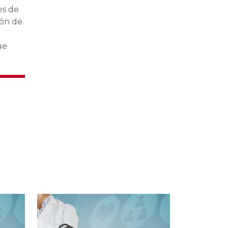
es de
ión de
ue