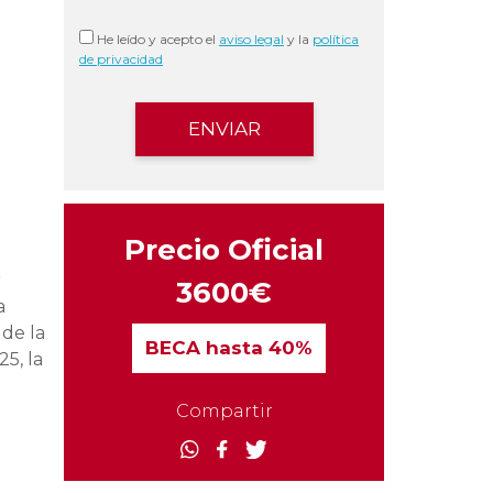
He leído y acepto el
aviso legal
y la
política
de privacidad
Precio Oficial
r
3600€
a
 de la
BECA
hasta 40%
25, la
Compartir