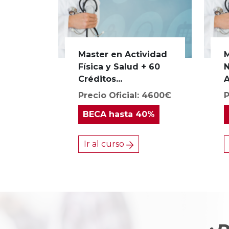
Master en Actividad
M
Física y Salud + 60
N
Créditos...
A
Precio Oficial: 4600€
P
BECA
hasta 40%
Ir al curso