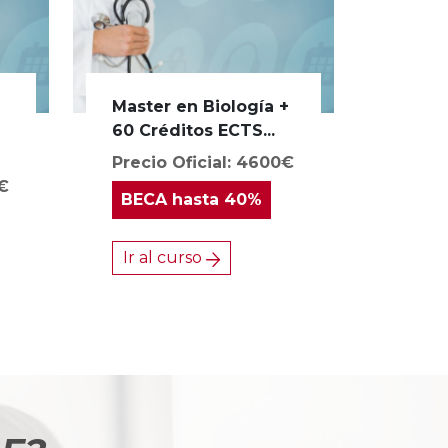
Master en Biología +
a
60 Créditos ECTS...
Precio Oficial: 4600€
0€
BECA
hasta 40%
Ir al curso