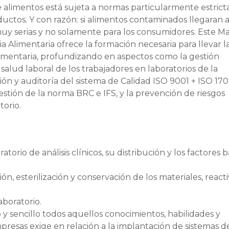
de alimentos está sujeta a normas particularmente estrict
ductos. Y con razón: si alimentos contaminados llegaran a
uy serias y no solamente para los consumidores. Este M
ia Alimentaria ofrece la formación necesaria para llevar l
alimentaria, profundizando en aspectos como la gestión
y salud laboral de los trabajadores en laboratorios de la
tión y auditoría del sistema de Calidad ISO 9001 + ISO 170
estión de la norma BRC e IFS, y la prevención de riesgos
torio.
orio de análisis clínicos, su distribución y los factores b
ión, esterilización y conservación de los materiales, reacti
aboratorio.
 sencillo todos aquellos conocimientos, habilidades y
esas exige en relación a la implantación de sistemas d