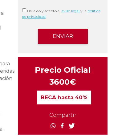
He leído y acepto el
aviso legal
y la
política
 a
de privacidad
l
para
Precio Oficial
eridas
ación
3600€
BECA
hasta 40%
s
Compartir
a.