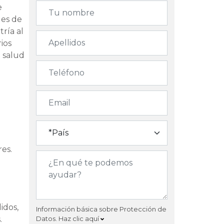
e
les de
tría al
rios
n salud
res.
idos,
Información básica sobre Protección de
.
Datos.
Haz clic aquí