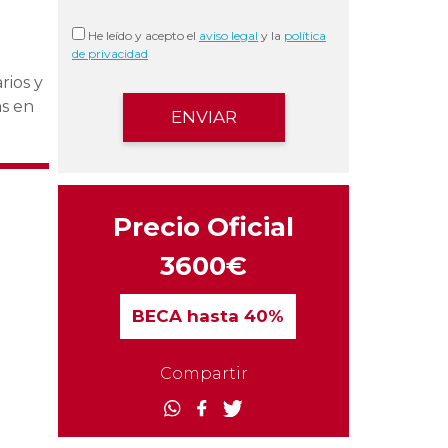
He leído y acepto el
aviso legal
y la
política
de privacidad
rios y
as en
Precio Oficial
3600€
BECA
hasta 40%
Compartir