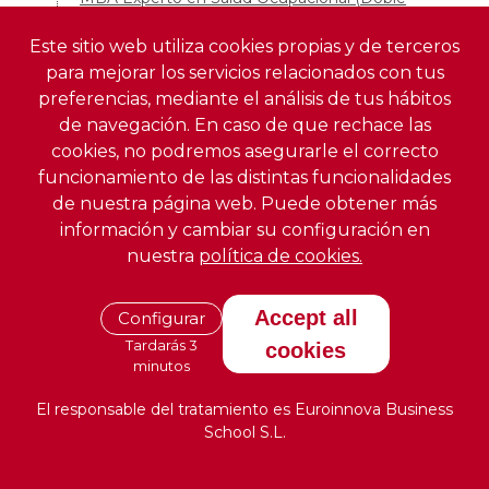
Titulación + 60 Créditos ECTS)
Este sitio web utiliza cookies propias y de terceros
MBA Especializado en Industria Alimentaria y
para mejorar los servicios relacionados con tus
Nutrición (Doble Titulación + 60 Créditos ECTS)
preferencias, mediante el análisis de tus hábitos
MBA Especializado en Oftalmología (Doble
de navegación. En caso de que rechace las
Titulación + 60 Créditos ECTS)
cookies, no podremos asegurarle el correcto
MBA Especializado en Química (Doble Titulación +
funcionamiento de las distintas funcionalidades
60 Créditos ECTS)
de nuestra página web. Puede obtener más
MBA Experto en Dirección y Gestión Sanitaria
información y cambiar su configuración en
(Doble Titulación + 60 Créditos ECTS)
nuestra
política de cookies.
MBA Healthcare Management (Doble Titulación +
60 Créditos ECTS)
MBA experto en Salud Pública (Doble Titulación +
Accept all
Configurar
60 Créditos ECTS)
Tardarás 3
cookies
MBA Experto en Gestión de Epidemias y Riesgos
minutos
Sanitarios (Doble Titulación + 60 Créditos ECTS)
El responsable del tratamiento es Euroinnova Business
MBA Experto en Neuropsicología (Doble Titulación
School S.L.
+ 60 Créditos ECTS)
MBA experto en Neuromarketing (Doble Titulación