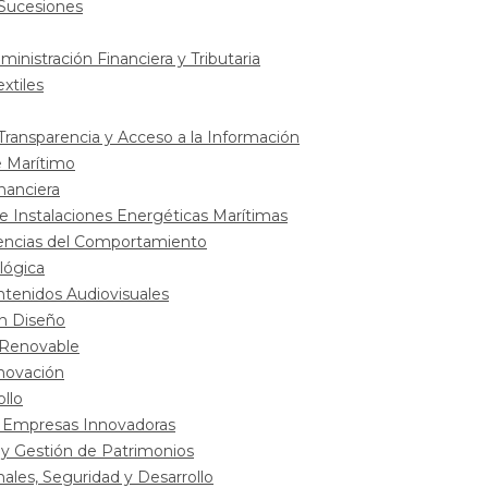
 Sucesiones
inistración Financiera y Tributaria
xtiles
Transparencia y Acceso a la Información
e Marítimo
nanciera
e Instalaciones Energéticas Marítimas
iencias del Comportamiento
lógica
ontenidos Audiovisuales
n Diseño
 Renovable
novación
llo
e Empresas Innovadoras
 y Gestión de Patrimonios
ales, Seguridad y Desarrollo