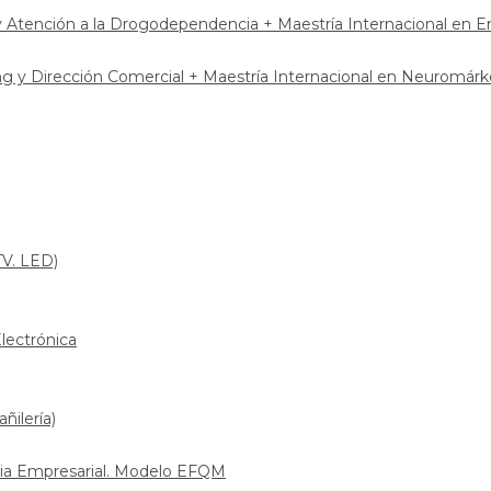
a y Atención a la Drogodependencia + Maestría Internacional en 
ng y Dirección Comercial + Maestría Internacional en Neuromárk
TV. LED)
lectrónica
ñilería)
ncia Empresarial. Modelo EFQM