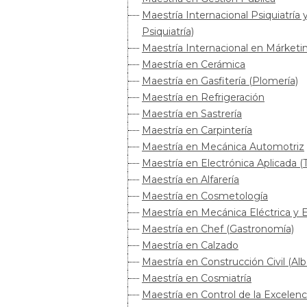
Maestría Internacional Psiquiatrí
Psiquiatría)
Maestría Internacional en Márketi
Maestría en Cerámica
Maestría en Gasfitería (Plomería)
Maestría en Refrigeración
Maestría en Sastrería
Maestría en Carpintería
Maestría en Mecánica Automotriz
Maestría en Electrónica Aplicada (
Maestría en Alfarería
Maestría en Cosmetología
Maestría en Mecánica Eléctrica y E
Maestría en Chef (Gastronomía)
Maestría en Calzado
Maestría en Construcción Civil (Alba
Maestría en Cosmiatría
Maestría en Control de la Excele