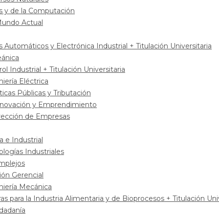
s y de la Computación
 Mundo Actual
Automáticos y Electrónica Industrial + Titulación Universitaria
eánica
l Industrial + Titulación Universitaria
iería Eléctrica
ticas Públicas y Tributación
Innovación y Emprendimiento
rección de Empresas
 e Industrial
logías Industriales
mplejos
ión Gerencial
niería Mecánica
as para la Industria Alimentaria y de Bioprocesos + Titulación Univ
udadanía