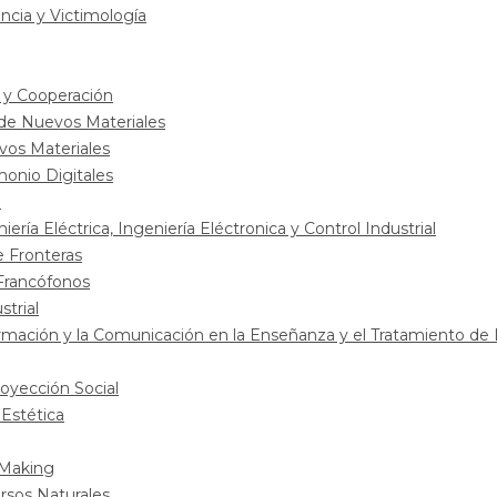
ncia y Victimología
 y Cooperación
 de Nuevos Materiales
vos Materiales
onio Digitales
o
ería Eléctrica, Ingeniería Eléctronica y Control Industrial
e Fronteras
 Francófonos
strial
ormación y la Comunicación en la Enseñanza y el Tratamiento de
royección Social
Estética
 Making
rsos Naturales