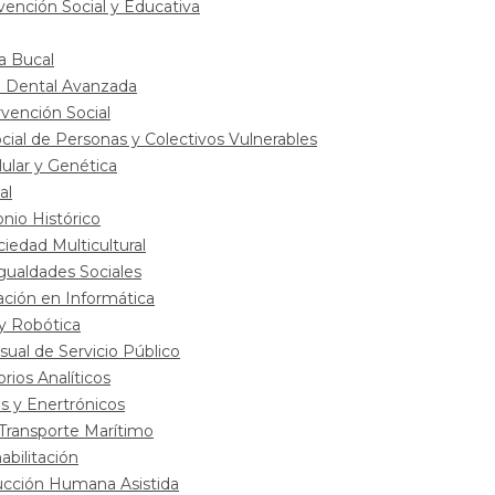
vención Social y Educativa
a Bucal
a Dental Avanzada
vención Social
cial de Personas y Colectivos Vulnerables
lular y Genética
al
nio Histórico
ciedad Multicultural
gualdades Sociales
ación en Informática
 y Robótica
ual de Servicio Público
rios Analíticos
s y Enertrónicos
 Transporte Marítimo
abilitación
ducción Humana Asistida