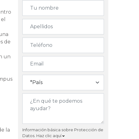
entro
 el
 una
es de
en un
ampus
e la
Información básica sobre Protección de
Datos.
Haz clic aquí