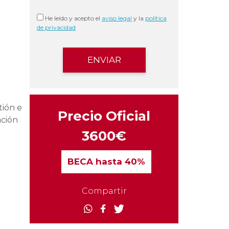
He leído y acepto el
aviso legal
y la
política
de privacidad
tión e
Precio Oficial
ación
3600€
BECA
hasta 40%
Compartir