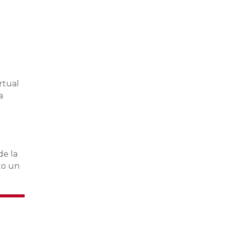
rtual
a
de la
to un