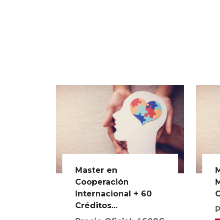
Master en
M
Cooperación
M
Internacional + 60
C
Créditos...
P