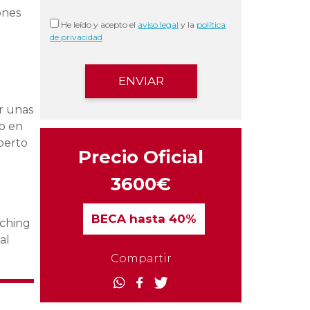
ones
He leído y acepto el
aviso legal
y la
política
de privacidad
r unas
jo en
perto
Precio Oficial
3600€
BECA
hasta 40%
aching
al
Compartir