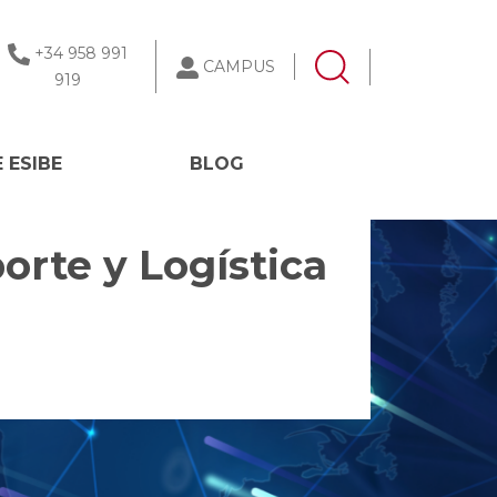
+34 958 991
CAMPUS
919
 ESIBE
BLOG
orte y Logística