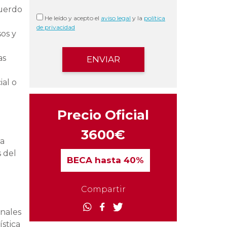
cuerdo
He leído y acepto el
aviso legal
y la
política
de privacidad
sos y
as
ial o
Precio Oficial
3600€
na
s del
BECA
hasta 40%
Compartir
onales
stica