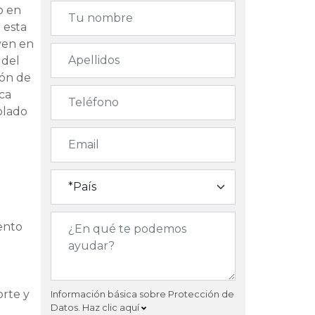
o en
 esta
uyen en
 del
ión de
ica
olado
ento
orte y
Información básica sobre Protección de
Datos.
Haz clic aquí