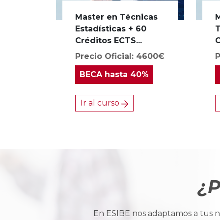
Master en Técnicas
M
Estadísticas + 60
T
Créditos ECTS...
C
Precio Oficial: 4600€
P
BECA
hasta 40%
Ir al curso
¿P
En ESIBE nos adaptamos a tus ne