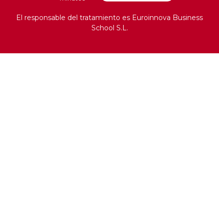
El responsable del tratamiento es Euroinnova Business
School S.L.
ESIBE, Escuela Iberoamericana de Postgrado
Teléfono:
+34 958 991 919