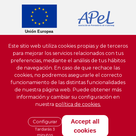
Este sitio web utiliza cookies propias y de terceros
para mejorar los servicios relacionados con tus
preferencias, mediante el análisis de tus hábitos
de navegación. En caso de que rechace las
cookies, no podremos asegurarle el correcto
funcionamiento de las distintas funcionalidades
de nuestra página web. Puede obtener más
información y cambiar su configuración en
nuestra
política de cookies.
Accept all
Configurar
Tardarás 3
cookies
minutos