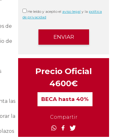
He leído y acepto el
aviso legal
y la
política
de privacidad
es de
cio de
Precio Oficial
s
4600€
BECA
hasta 40%
nta las
orar la
Compartir
plazos