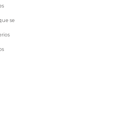
es
que se
erios
os