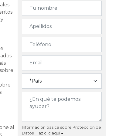
ales
ientos
 y
de
rados
más
 sobre
sobre
s
one al
Información básica sobre Protección de
Datos.
Haz clic aquí
s