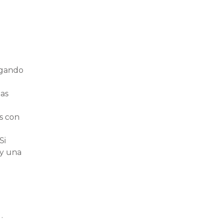
legando
las
s con
Si
 y una