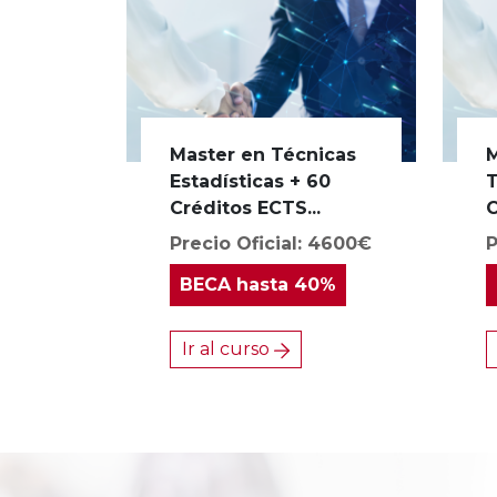
Master en Técnicas
M
Estadísticas + 60
T
Créditos ECTS...
C
Precio Oficial: 4600€
P
BECA
hasta 40%
Ir al curso