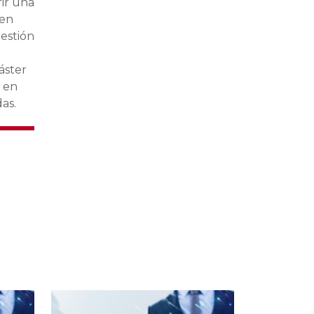
rir una
een
gestión
áster
s en
as.