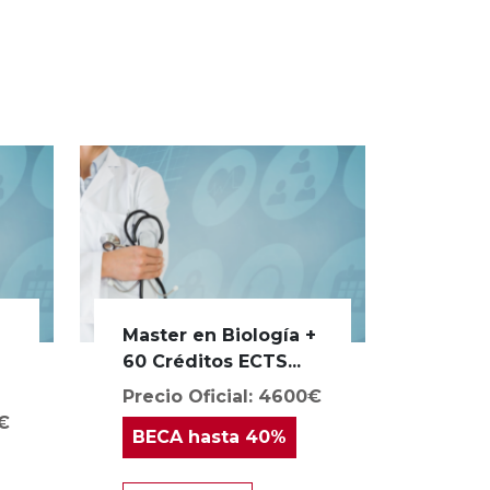
Master en Biología +
a
60 Créditos ECTS...
Precio Oficial: 4600€
0€
BECA
hasta 40%