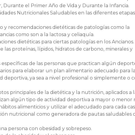
r, Durante el Primer Año de Vida y Durante la Infancia.
sidades Nutricionales Saludables en las diferentes etapas
nto y recomendaciones dietéticas de patologías como la
rancias como son a la lactosa y celiaquía.
ones dietéticas para ciertas patologías en los Ancianos.
 las proteínas, lípidos, hidratos de carbono, minerales y
 específicas de las personas que practican algún deport
rios para elaborar un plan alimentario adecuado para l
d deportiva, ya sea a nivel profesional o simplemente o
 principales de la dietética y la nutrición, aplicados a l
izan algún tipo de actividad deportiva a mayor o menor n
ábitos alimenticios y utilizar el adecudado para cada cas
ción nutricional como generadora de pautas saludables 
 una persona con obesidad y sobrepeso.