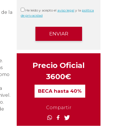
He leído y acepto el
aviso legal
y la
política
 de la
de privacidad
e.
Precio Oficial
as
 como
3600€
a
BECA
hasta 40%
ivel.
o.
Compartir
de