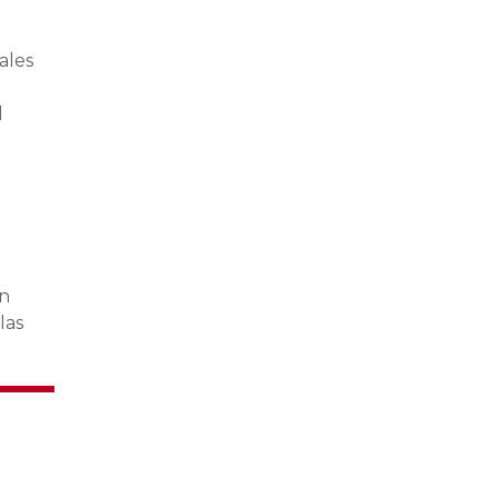
ales
l
en
las