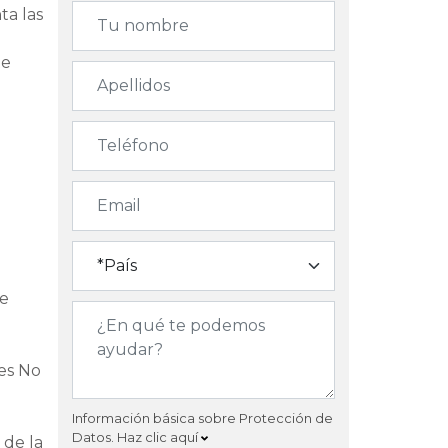
ta las
e
te
de
tes No
Información básica sobre Protección de
Datos.
Haz clic aquí
 de la