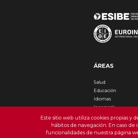
ÁREAS
Salud
Educación
Idiomas
Ingeniería
Empresa
Este sitio web utiliza cookies propias y 
Artes Gráficas
hábitos de navegación. En caso de 
Medioambiente
funcionalidades de nuestra página w