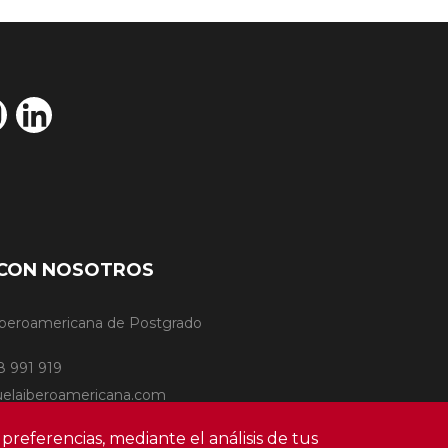
CON NOSOTROS
Iberoamericana de Postgrado
8 991 919
uelaiberoamericana.com
 preferencias, mediante el análisis de tus