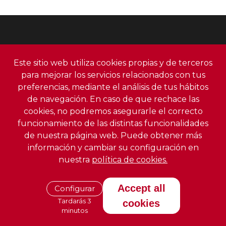
Este sitio web utiliza cookies propias y de terceros
para mejorar los servicios relacionados con tus
preferencias, mediante el análisis de tus hábitos
de navegación. En caso de que rechace las
cookies, no podremos asegurarle el correcto
funcionamiento de las distintas funcionalidades
de nuestra página web. Puede obtener más
información y cambiar su configuración en
ESIBE, Escuela Iberoamericana de Postgrado
nuestra
política de cookies.
Teléfono:
+34 958 991 919
Email: info@escuelaiberoamericana.com
Accept all
Configurar
Tardarás 3
cookies
Política de Privacidad
minutos
Aviso Legal