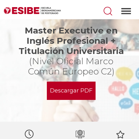
Master Executive en
Inglés Profesional +
Titulación Universitaria
(Nivel Oficial Marco
Común Europeo C2)
Descargar PDF