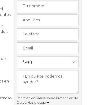
el
ientos
de
or...
 de
os en
rtadas
Información básica sobre Protección de
Datos.
Haz clic aquí