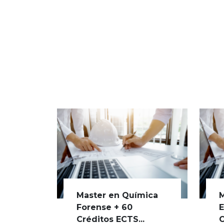
Master en Química
M
Forense + 60
E
Créditos ECTS...
C