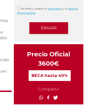
He leído y acepto el
aviso legal
y la
política
de privacidad
entos
de
idor.
Precio Oficial
mundo
3600€
s en
BECA
hasta 40%
Compartir